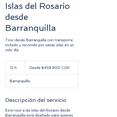
Islas del Rosario
desde
Barranquilla
Tour desde Barranquilla con transporte
incluido y recorrido por varias islas en un
solo día
Desde
$459.900
12 h
1
Desde $459.900 COP
COP
2
Barranquilla
h
Descripción del servicio
Este tour a las Islas del Rosario desde
Barranquilla está diseñado para quienes