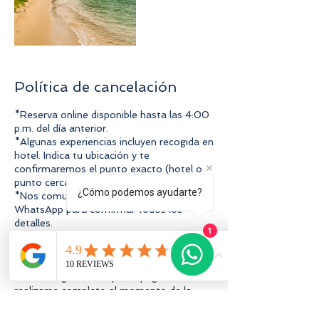
Política de cancelación
*Reserva online disponible hasta las 4:00
p.m. del día anterior.
*Algunas experiencias incluyen recogida en
hotel. Indica tu ubicación y te
confirmaremos el punto exacto (hotel o
punto cercano).
¿Cómo podemos ayudarte?
*Nos comunicamos contigo por
WhatsApp para confirmar todos los
detalles.
1
*Es importante llegar puntual. En caso de
no presentarte, se aplicará No Show (sin
reembolso).
*Para asegurar tu cupo, el pago debe
realizarse completo al momento de la
reserva.
📲 ¿Tienes dudas o necesitas ayuda?