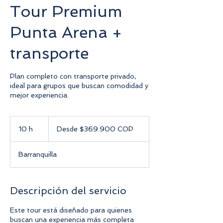
Tour Premium
Punta Arena +
transporte
Plan completo con transporte privado,
ideal para grupos que buscan comodidad y
mejor experiencia.
Desde
$369.900
10 h
1
Desde $369.900 COP
COP
0
Barranquilla
h
Descripción del servicio
Este tour está diseñado para quienes
buscan una experiencia más completa