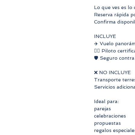
Lo que ves es lo 
Reserva rápida 
Confirma disponi
INCLUYE
✈️ Vuelo panorám
🧑‍✈️ Piloto certifi
🛡 Seguro contra
❌ NO INCLUYE
Transporte terres
Servicios adicion
Ideal para:
parejas
celebraciones
propuestas