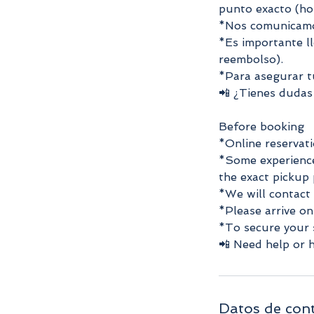
punto exacto (ho
*Nos comunicamos
*Es importante l
reembolso).
*Para asegurar t
📲 ¿Tienes dudas
Before booking
*Online reservati
*Some experience
the exact pickup 
*We will contact 
*Please arrive o
*To secure your s
📲 Need help or 
Datos de con