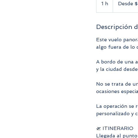
$499.900
1 h
1
Desde 
COP
Descripción d
Este vuelo panor
algo fuera de lo
A bordo de una ae
y la ciudad desde
No se trata de un
ocasiones especia
La operación se r
personalizado y 
🛫 ITINERARIO
Llegada al punto 