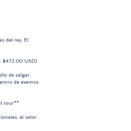
s del rey, El
ox. $472.00 USD)
llo de salgar,
Centro de eventos
el tour**
onales, el valor