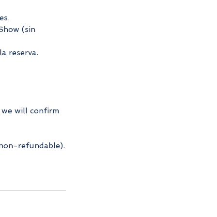
es.
 Show (sin
a reserva.
 we will confirm
(non-refundable).