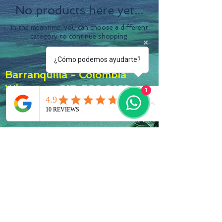
No products here yet...
In the meantime, you can choose a different
category to continue shopping.
¿Cómo podemos ayudarte?
Barranquilla - Colombia
Whatssap:
317-709 6492
1
RNT 220265